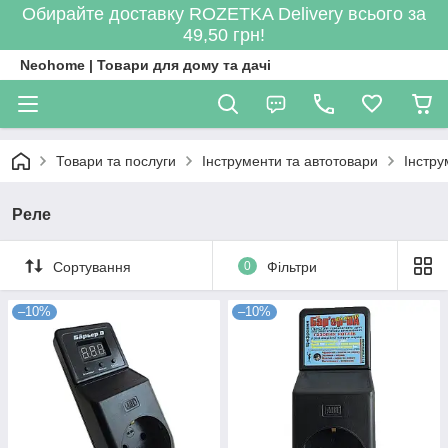
Обирайте доставку ROZETKA Delivery всього за
49,50 грн!
Neohome | Товари для дому та дачі
Товари та послуги
Інструменти та автотовари
Інстру
Реле
Сортування
0
Фільтри
–10%
–10%