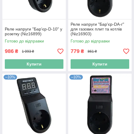
Реле напруги "Бар'єр-DA-г"
Реле напруги "Бар'єр-D-10" у
для газових плит та котлів
розетку (Niz16899)
(Niz16903)
Готово до відправки
Готово до відправки
986
779
₴
₴
1 093 ₴
861 ₴
Купити
Купити
–10%
–10%