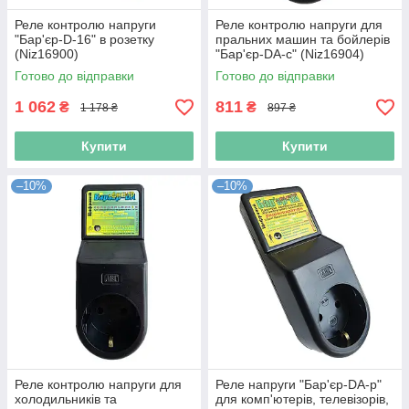
Реле контролю напруги
Реле контролю напруги для
"Бар'єр-D-16" в розетку
пральних машин та бойлерів
(Niz16900)
"Бар'єр-DA-с" (Niz16904)
Готово до відправки
Готово до відправки
1 062
811
₴
₴
1 178 ₴
897 ₴
Купити
Купити
–10%
–10%
Реле контролю напруги для
Реле напруги "Бар'єр-DA-р"
холодильників та
для комп'ютерів, телевізорів,