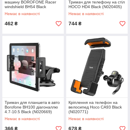
машину BOROFONE Racer
Тримач для телефону на стіл
windshield BH54 Black
HOCO HD4 Black (N020405)
(N020283)
Немає в наявності
Немає в наявності
462
744
₴
₴
Тримач для планшета в авто
Кріплення на телефон на
Borofone BH100 діагоналлю
велосипед Hoco CA93 Black
4.7-10.5 Black (N020669)
(N020771)
Немає в наявності
Немає в наявності
366
678
₴
₴