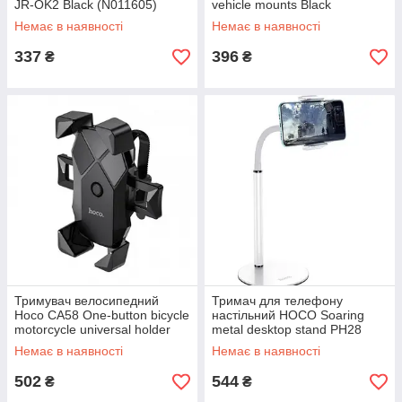
JR-OK2 Black (N011605)
vehicle mounts Black
(N011329)
Немає в наявності
Немає в наявності
337
396
₴
₴
Тримувач велосипедний
Тримач для телефону
Hoco CA58 One-button bicycle
настільний HOCO Soaring
motorcycle universal holder
metal desktop stand PH28
Black (N014691)
White (N014765)
Немає в наявності
Немає в наявності
502
544
₴
₴