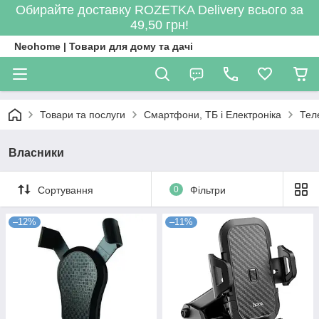
Обирайте доставку ROZETKA Delivery всього за
49,50 грн!
Neohome | Товари для дому та дачі
Товари та послуги
Смартфони, ТБ і Електроніка
Тел
Власники
Сортування
0
Фільтри
–12%
–11%