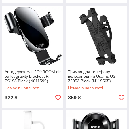
Автодержатель JOYROOM air
Тримач для телефону
outlet gravity bracket JR-
велосипедний Usams US-
ZS198 Black (N011599)
ZJ053 Вlack (N119565)
Немає в наявності
Немає в наявності
322
359
₴
₴