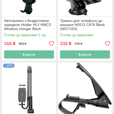
Автотримач з бездротовою
Тримач для телефону до
зарядкою Holder HLV HWC3
машини HOCO CA76 Black
Wireless charger Black
(N017163)
(N010004)
Готово до відправки 1 од.
Готово до відправки
316
332
₴
₴
359 ₴
375 ₴
Купити
Купити
–10%