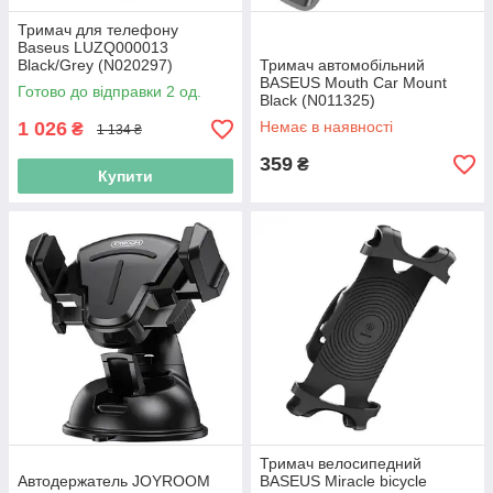
Тримач для телефону
Baseus LUZQ000013
Black/Grey (N020297)
Тримач автомобільний
BASEUS Mouth Car Mount
Готово до відправки 2 од.
Black (N011325)
1 026
Немає в наявності
₴
1 134 ₴
359
₴
Купити
Тримач велосипедний
Автодержатель JOYROOM
BASEUS Miracle bicycle