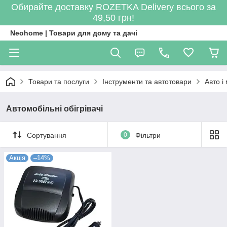
Обирайте доставку ROZETKA Delivery всього за
49,50 грн!
Neohome | Товари для дому та дачі
Товари та послуги
Інструменти та автотовари
Авто і
Автомобільні обігрівачі
Сортування
0
Фільтри
Акція
–14%