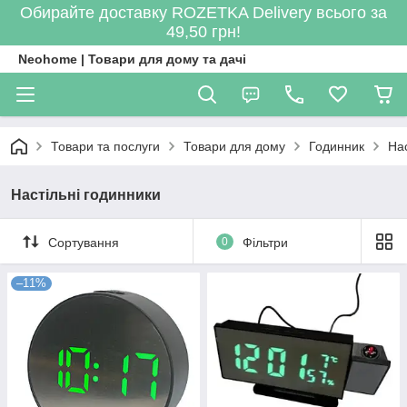
Обирайте доставку ROZETKA Delivery всього за
49,50 грн!
Neohome | Товари для дому та дачі
Товари та послуги
Товари для дому
Годинник
Нас
Настільні годинники
Сортування
0
Фільтри
–11%