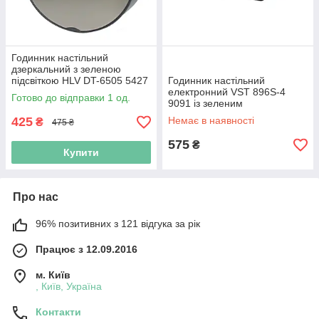
Годинник настільний
дзеркальний з зеленою
підсвіткою HLV DT-6505 5427
Годинник настільний
Black N (N014959)
електронний VST 896S-4
Готово до відправки 1 од.
9091 із зеленим
підсвічуванням чорний
425
Немає в наявності
₴
475 ₴
(N020925)
575
₴
Купити
Про нас
96% позитивних з 121 відгука за рік
Працює з 12.09.2016
м. Київ
, Київ, Україна
Контакти