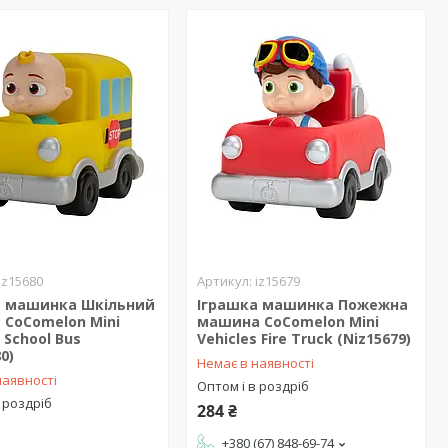
iz15680
iz15679
а машинка Шкільний
Іграшка машинка Пожежна
 CoComelon Mini
машина CoComelon Mini
 School Bus
Vehicles Fire Truck (Niz15679)
0)
Немає в наявності
наявності
Оптом і в роздріб
 роздріб
284 ₴
+380 (67) 848-69-74