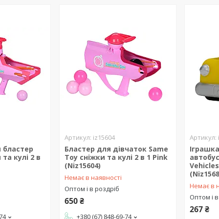
iz15604
я бластер
Бластер для дівчаток Same
Іграшк
та кулі 2 в
Toy сніжки та кулі 2 в 1 Pink
автобус
(Niz15604)
Vehicles
(Niz1568
Немає в наявності
Немає в 
Оптом і в роздріб
Оптом і в
650 ₴
267 ₴
-74
+380 (67) 848-69-74