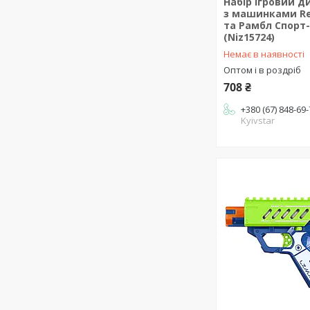
Набір ігровий д
з машинками Re
та Рамбл Спорт
(Niz15724)
Немає в наявності
Оптом і в роздріб
708 ₴
+380 (67) 848-69
Kyivstar