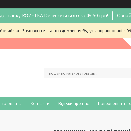
оставку ROZETKA Delivery всього за 49,50 грн!
Ознай
робочий час. Замовлення та повідомлення будуть опрацьовані з 0
 та оплата
Контакти
Відгуки про нас
Повернення та 