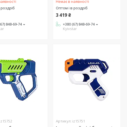
наявності
Немає в наявності
 роздріб
Оптом і в роздріб
3 419 ₴
(67) 848-69-74
+380 (67) 848-69-74
tar
Kyivstar
iz15752
iz15751