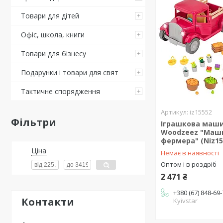
Товари для дітей
Офіс, школа, книги
Товари для бізнесу
Подарунки і товари для свят
Тактичне спорядження
iz15552
Фільтри
Іграшкова машин
Woodzeez "Маш
фермера" (Niz15
Ціна
Немає в наявності
Оптом і в роздріб
2 471 ₴
+380 (67) 848-69
Контакти
Kyivstar