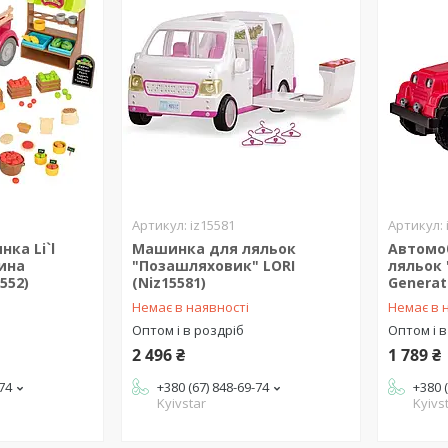
iz15581
ка Li`l
Машинка для ляльок
Автомо
ина
"Позашляховик" LORI
ляльок 
552)
(Niz15581)
Generat
Немає в наявності
Немає в 
Оптом і в роздріб
Оптом і в
2 496 ₴
1 789 ₴
-74
+380 (67) 848-69-74
+380 
Kyivstar
Kyivs