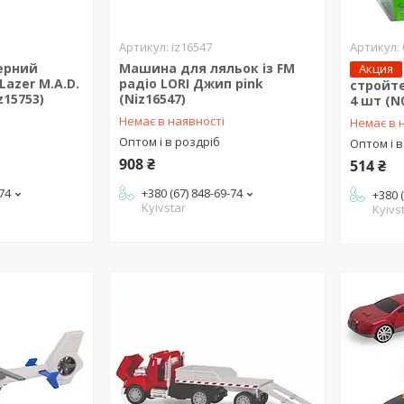
iz16547
ерний
Машина для ляльок із FM
Акция
 Lazer M.A.D.
радіо LORI Джип pink
стройте
z15753)
(Niz16547)
4 шт (N
Немає в наявності
Немає в 
Оптом і в роздріб
Оптом і в
908 ₴
514 ₴
-74
+380 (67) 848-69-74
+380 
Kyivstar
Kyivs