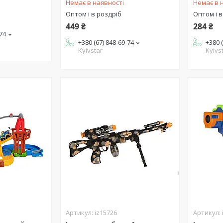
Немає в наявності
Немає в 
Оптом і в роздріб
Оптом і в
449 ₴
284 ₴
-74
+380 (67) 848-69-74
+380 
Kyivstar
Kyivs
iz15726