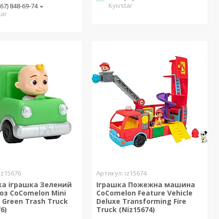
Kyivstar
(67) 848-69-74
tar
iz15676
iz15674
а іграшка Зелений
Іграшка Пожежна машина
оз CoComelon Mini
CoComelon Feature Vehicle
s Green Trash Truck
Deluxe Transforming Fire
6)
Truck (Niz15674)