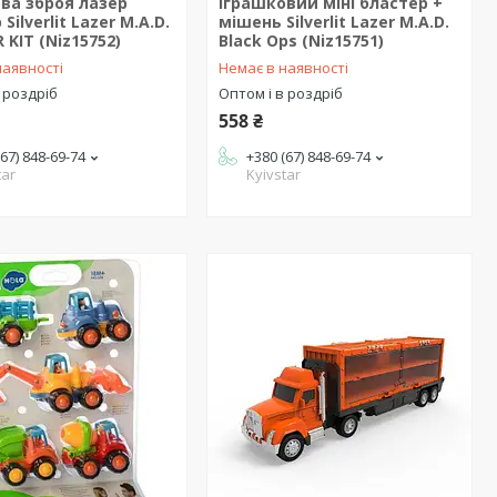
ва зброя лазер
Іграшковий міні бластер +
Silverlit Lazer M.A.D.
мішень Silverlit Lazer M.A.D.
 KIT (Niz15752)
Black Ops (Niz15751)
наявності
Немає в наявності
 роздріб
Оптом і в роздріб
558 ₴
(67) 848-69-74
+380 (67) 848-69-74
tar
Kyivstar