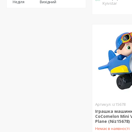
Неділя
Вихідний
Kyivstar
iz15678
Іграшка машинк
CoComelon Mini V
Plane (Niz15678)
Немає в наявності