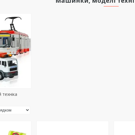
Машинки, моделі технік
 техніка