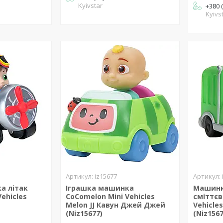
Kyivstar
+380 
Kyivs
iz15677
а літак
Іграшка машинка
Машинк
ehicles
CoComelon Mini Vehicles
сміттєв
Melon JJ Кавун Джей Джей
Vehicle
(Niz15677)
(Niz1567