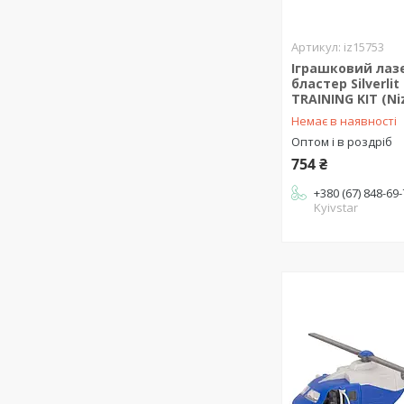
iz15753
Іграшковий лаз
бластер Silverlit
TRAINING KIT (Ni
Немає в наявності
Оптом і в роздріб
754 ₴
+380 (67) 848-69
Kyivstar