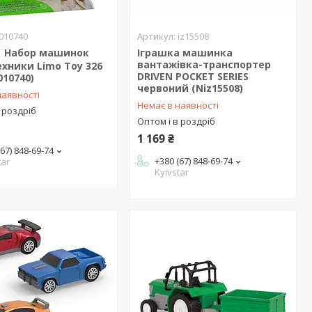
010740
iz15508
Набор машинок
Іграшка машинка
вантажівка-транспортер
хники Limo Toy 326
DRIVEN POCKET SERIES
010740)
червоний (Niz15508)
наявності
Немає в наявності
 роздріб
Оптом і в роздріб
1 169 ₴
(67) 848-69-74
+380 (67) 848-69-74
tar
Kyivstar