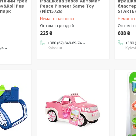
итячий трек
Іграшкова зброя Автомат
Іграшко
v&Roll Рев
Peace Pioneer Same Toy
бластер 
-парк
(Niz15726)
STARTER
Немає в наявності
Немає в 
Оптом і в роздріб
Оптом і в
225 ₴
608 ₴
+380 (67) 848-69-74
+380 
Kyivstar
Kyivs
-74