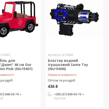
iz15601
iz15606
біль для
Бластер водний
"Джип" 46 см Our
іграшковий Same Toy
ion Pink (Niz15601)
(Niz15606)
наявності
Немає в наявності
 роздріб
Оптом і в роздріб
436 ₴
(67) 848-69-74
+380 (67) 848-69-74
tar
Kyivstar