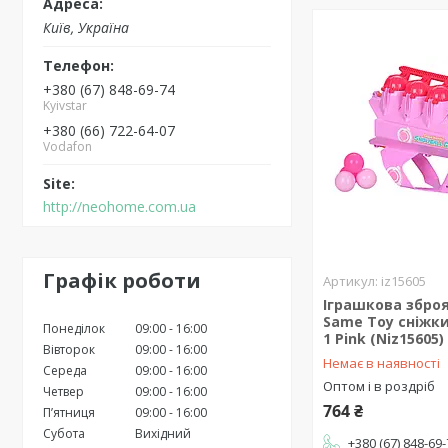
Київ, Україна
+380 (67) 848-69-74
Kyivstar
+380 (66) 722-64-07
Vodafon
http://neohome.com.ua
Графік роботи
iz15605
Іграшкова збро
Same Toy сніжки 
Понеділок
09:00
16:00
1 Pink (Niz15605)
Вівторок
09:00
16:00
Немає в наявності
Середа
09:00
16:00
Оптом і в роздріб
Четвер
09:00
16:00
764 ₴
Пʼятниця
09:00
16:00
Субота
Вихідний
+380 (67) 848-69