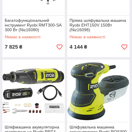
Багатофункціональний
Пряма шліфувальна машина
інструмент Ryobi RMT300-SA
Ryobi EHT150V 150Вт
300 Вт (Niz16080)
(Niz16098)
Немає в наявності
Немає в наявності
7 825
4 144
₴
₴
Шліфмашина акумуляторна
Шліфувальна машинка
гравірувальна Ryobi RRT4-
ексцентрикова Ryobi ROS300