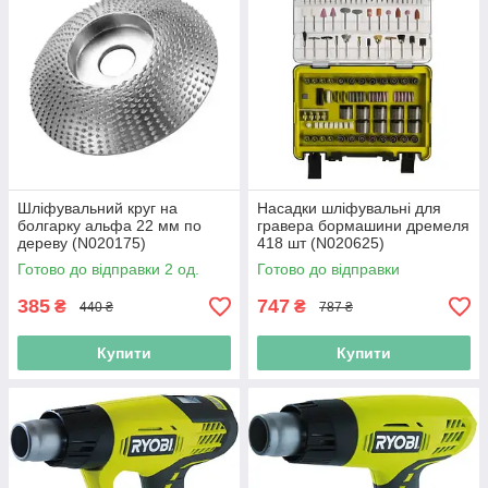
Шліфувальний круг на
Насадки шліфувальні для
болгарку альфа 22 мм по
гравера бормашини дремеля
дереву (N020175)
418 шт (N020625)
Готово до відправки 2 од.
Готово до відправки
385
747
₴
₴
440 ₴
787 ₴
Купити
Купити