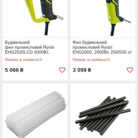
Будівельний
Фен будівельний
фен промисловий Ryobi
промисловий Ryobi
EHG2020LCD 2000Вт,
EHG2000, 2000Вт, 250/500 л/
250/500л/хв, 50-650С, LCD,
хв, 400/600°С, 0.7кг
Немає в наявності
Немає в наявності
0.8кг (Niz16147)
(Niz16146)
5 066
3 099
₴
₴