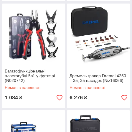
Багатофункціональні
плоскогубці 5в1 у футлярі
Дремель гравер Dremel 4250
(N020742)
– 35, 35 насадок (Niz16066)
Немає в наявності
Немає в наявності
1 084
6 276
₴
₴