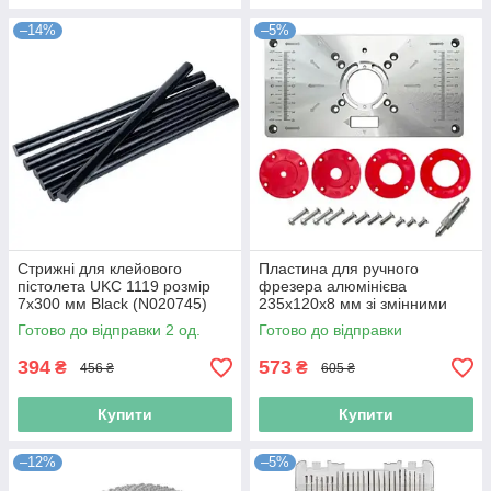
–14%
–5%
Стрижні для клейового
Пластина для ручного
пістолета UKC 1119 розмір
фрезера алюмінієва
7х300 мм Black (N020745)
235x120x8 мм зі змінними
кільцями (N019888)
Готово до відправки 2 од.
Готово до відправки
394
573
₴
₴
456 ₴
605 ₴
Купити
Купити
–12%
–5%