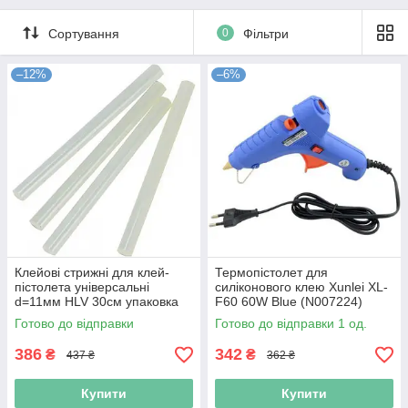
Сортування
0
Фільтри
–12%
–6%
Клейові стрижні для клей-
Термопістолет для
пістолета універсальні
силіконового клею Xunlei XL-
d=11мм HLV 30см упаковка
F60 60W Blue (N007224)
шт 35 (N007218)
Готово до відправки
Готово до відправки 1 од.
386
342
₴
₴
437 ₴
362 ₴
Купити
Купити