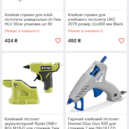
Клейові стрижні для клей-
Клейові стрижні для
пістолета універсальні d=7мм
клейового пістолета UKC
HLV 30см упаковка шт 80
2078 розмір 11х300 мм Black
(N007217)
(N020744)
Немає в наявності
Немає в наявності
424
492
₴
₴
Клейовий пістолет
Гарячий клейовий пістолет
акумуляторний Ryobi ONE+
Dremel Glue Gun 930 для
RGLM18-0 для стрижнів 7мм
стрижнів 7 мм (Niz16122)