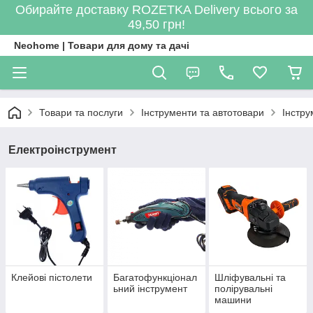
Обирайте доставку ROZETKA Delivery всього за
49,50 грн!
Neohome | Товари для дому та дачі
Товари та послуги
Інструменти та автотовари
Інстру
Електроінструмент
Клейові пістолети
Багатофункціонал
Шліфувальні та
ьний інструмент
полірувальні
машини
(Болгарки)