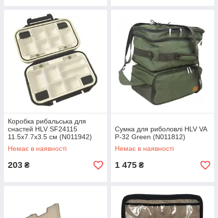
Коробка рибальська для
снастей HLV SF24115
Сумка для риболовлі HLV VA
11.5х7.7х3.5 см (N011942)
P-32 Green (N011812)
Немає в наявності
Немає в наявності
203
1 475
₴
₴