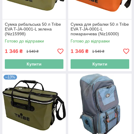
Сумка рибальська 50 л Tribe
Сумка для рибалки 50 л Tribe
EVA T-JA-0001-L зелена
EVA T-JA-0001-L
(Niz15998)
помаранчева (Niz16000)
Готово до відправки
Готово до відправки
1 346
1 346
₴
₴
1 549 ₴
1 549 ₴
Купити
Купити
–13%