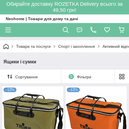
Обирайте доставку ROZETKA Delivery всього за
49,50 грн!
Neohome | Товари для дому та дачі
Товари та послуги
Спорт і захоплення
Активний відп
Ящики і сумки
Сортування
0
Фільтри
–13%
–13%