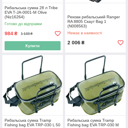
Рибальська сумка 28 л Tribe
EVA T-JA-0001-M Olive
(Niz16264)
Рюкзак рибальський Ranger
RA 8805 Скаут Bag 1
Готово до відправки
(N008563)
984
Немає в наявності
₴
1 133 ₴
2 006
₴
Купити
Рибальська сумка Tramp
Рибальська сумка Tramp
Fishing bag EVA TRP-030 L 50
Fishing bag EVA TRP-030 M