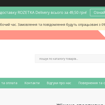
оставку ROZETKA Delivery всього за 49,50 грн!
Ознай
робочий час. Замовлення та повідомлення будуть опрацьовані з 0
 та оплата
Контакти
Відгуки про нас
Повернення та 