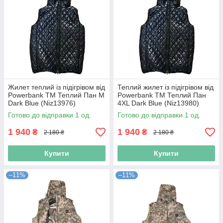
Жилет теплий із підігрівом від
Теплий жилет із підігрівом від
Powerbank TM Теплий Пан M
Powerbank TM Теплий Пан
Dark Blue (Niz13976)
4XL Dark Blue (Niz13980)
Готово до відправки 1 од.
Готово до відправки 1 од.
1 940
1 940
₴
₴
2 180 ₴
2 180 ₴
Купити
Купити
–11%
–11%