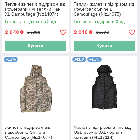
Теплий жилет із підігрівом від
Теплий жилет із підігрівом від
Powerbank TM Теплий Пан
Powerbank Shine L
XL Camouflage (Niz14074)
Camouflage (Niz14075)
Готово до відправки 2 од.
Готово до відправки 3 од.
2 040
2 040
₴
₴
2 280 ₴
2 280 ₴
Купити
Купити
–11%
Акція
–11%
Жилет із підігрівом від
Жилет з підігрівом Shine від
павербанку Shine S
USB розмір 3XL чорний
Camouflage (Niz14077)
матовий (Niz17114)