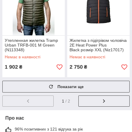
Утепленная жилетка Tramp
Жилетка з підігрівом чоловіча
Urban TRFB-001 M Green
2E Heat Power Plus
(N113348)
Black розмір XXL (Niz17017)
Немає в наявності
Немає в наявності
1 902
2 750
₴
₴
Показати ще
1
/ 2
Про нас
96% позитивних з 121 відгука за рік