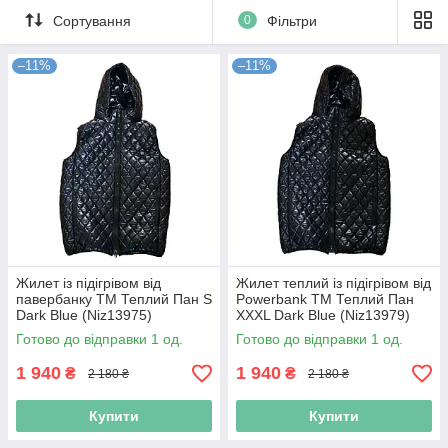
Сортування
0
Фільтри
–11%
–11%
Жилет із підігрівом від
Жилет теплий із підігрівом від
павербанку TM Теплий Пан S
Powerbank TM Теплий Пан
Dark Blue (Niz13975)
XXXL Dark Blue (Niz13979)
Готово до відправки 1 од.
Готово до відправки 1 од.
1 940
1 940
₴
₴
2 180 ₴
2 180 ₴
Купити
Купити