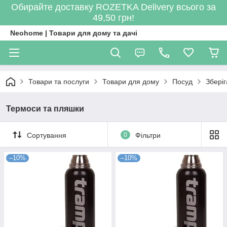
Обирайте доставку ROZETKA Delivery всього за
49,50 грн!
Neohome | Товари для дому та дачі
Товари та послуги
Товари для дому
Посуд
Зберіг
Термоси та пляшки
Сортування
0
Фільтри
–10%
–10%