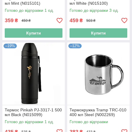
мл Mint (N015101)
мл White (N015100)
Готово до відправки 1 од.
Готово до відправки 3 од.
359
459
₴
₴
459 ₴
503 ₴
Купити
Купити
–19%
–12%
Термос Pinkah PJ-3317-1 500
Термокружка Tramp TRC-010
мл Black (N015099)
400 мл Steel (N002269)
Готово до відправки 1 од.
Готово до відправки
435
383
₴
₴
535 ₴
433 ₴