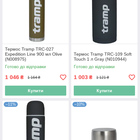
Термос Tramp TRC-027
Expedition Line 900 мл Olive
Термос Tramp TRC-109 Soft
(N008975)
Touch 1 л Gray (N010944)
Готово до відправки
Готово до відправки
1 046
1 003
₴
₴
1 164 ₴
1 121 ₴
Купити
Купити
–11%
–10%