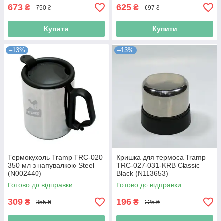
673
625
₴
₴
750 ₴
697 ₴
Купити
Купити
–13%
–13%
Термокухоль Tramp TRC-020
Кришка для термоса Tramp
350 мл з напувалкою Steel
TRC-027-031-KRB Classic
(N002440)
Black (N113653)
Готово до відправки
Готово до відправки
309
196
₴
₴
355 ₴
225 ₴