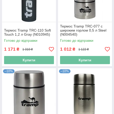
Термос Tramp TRC-077 с
Термос Tramp TRC-110 Soft
широким горлом 0,5 л Steel
Touch 1,2 л Gray (N010945)
(N004540)
Готово до відправки
Готово до відправки
1 171
1 012
₴
₴
1 310 ₴
1 122 ₴
Купити
Купити
–10%
–10%