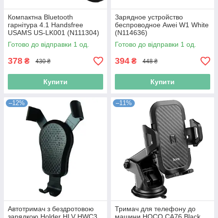
Компактна Bluetooth
Зарядное устройство
гарнітура 4.1 Handsfree
беспроводное Awei W1 White
USAMS US-LK001 (N111304)
(N114636)
Готово до відправки 1 од.
Готово до відправки 1 од.
378
394
₴
₴
430 ₴
448 ₴
Купити
Купити
–12%
–11%
Автотримач з бездротовою
Тримач для телефону до
зарядкою Holder HLV HWC3
машини HOCO CA76 Black